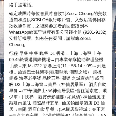
絡手提電話。
確定成團時每位會員將會收到Zeora Cheung的交款
通知和提供SCBLOA銀行帳戶號。入数后需傳回存
款收據作實，之後將參加者的回鄉證副本
WhatsApp給萬里遊程有限公司鍾小姐 (9201-9132)
安排訂機票。如有任何疑問，請聯絡Zeora
Cheung。
行程 早餐 中餐 晚餐 D1 香港→上海→海寧 上午
09:45於香港國際機場→由專業領隊協助辦理登機
手續→乘 MU722 香港上海(11：55-14：05)→到達
後…旅遊巴士往海寧(觀潮聖地·潮樂之城） 飛機
簡餐 海寧老字號 品牌五星·潮樂 之城宣德門 或同
級 D2 上海→海甯→仙居（神仙居景區） 酒店自助
早餐→(中華圓夢山·5A神仙居景區·含往返索道、環
保車+手扶梯，觀賞佛影蓮韻+如意橋) 神仙雞風味
敲敲肉風味 國際品牌五星· 仙居鉑爾曼酒店 D3 仙
居→東陽 酒店自助早餐→(5A橫店影視城：秦王宮
&走進大秦帝國，沉浸式體驗4D《龍帝驚臨》；5A