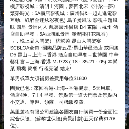
橫店影視城：清明上河圖，夢回北宋《汴梁一夢》
繁榮時光；5A橫店影視城：廣州街&一起走進電影
互動、紙醉金迷炫彩夜色) 烏子煲風味 影視主題風
味 四星·景區內入 戲裏廣州街店 D4 東陽→杭州 酒
店自助早餐→5A西湖風景區·滿覺隴桂花飄香）
→，晚上品大閘蟹） 杭幫菜 昆山大閘蟹宴
SCBLOA全包 ·國際品牌五星·昆山華邑酒店 或同級
D5 昆山→上海→香港 酒店自助早餐→世博園·中華
藝術宮→上海-香港 MU723 ( 18：35-21：05) 本幫
菜 飛機 簡餐 行程完滿 結束!
單男或單女須補房差費用每位$1800
團費已包 : 來回香港-上海--香港機票、5天用車、
酒店4晚、7正4 早餐、景點第一道大門票及景點內
小交通、導遊、領隊、司機服務費。
萬里遊程有限公司建議各團友自行購買一份全面性
綜合保險。(蘇黎世保險(美景計劃)五天保費$170/
位)。